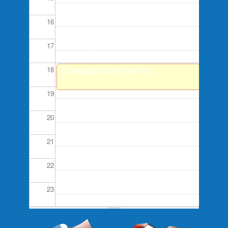
16
17
18
SONDAGE BIODECHETS
19
20
21
22
23