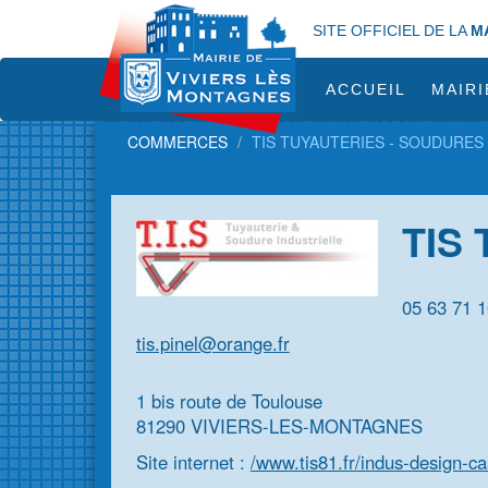
Aller
SITE OFFICIEL DE LA
M
au
contenu
principal
ACCUEIL
MAIRI
COMMERCES
TIS TUYAUTERIES - SOUDURES
TIS
05 63 71 1
tis.pinel@orange.fr
1 bis route de Toulouse
81290 VIVIERS-LES-MONTAGNES
Site internet :
/www.tis81.fr/indus-design-ca