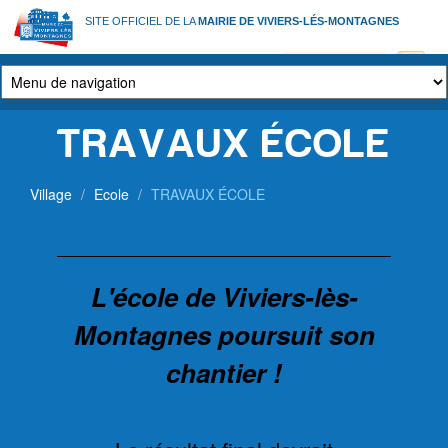
Aller
SITE OFFICIEL DE LA
MAIRIE DE VIVIERS-LÉS-MONTAGNES
au
contenu
principal
TRAVAUX ÉCOLE
Village
Ecole
TRAVAUX ÉCOLE
L'école de Viviers-lès-
Montagnes poursuit son
chantier !