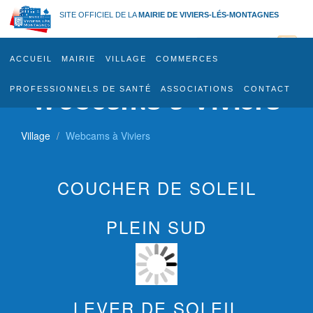
Aller
SITE OFFICIEL DE LA
MAIRIE DE VIVIERS-LÉS-MONTAGNES
au
contenu
principal
ACCUEIL
MAIRIE
VILLAGE
COMMERCES
Webcams à Viviers
PROFESSIONNELS DE SANTÉ
ASSOCIATIONS
CONTACT
Village
Webcams à Viviers
COUCHER DE SOLEIL
PLEIN SUD
LEVER DE SOLEIL