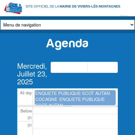
Aller
SITE OFFICIEL DE LA
MAIRIE DE VIVIERS-LÉS-MONTAGNES
au
contenu
principal
Agenda
Onglets
Mercredi,
principaux
Précédent
Suivant
Juillet 23,
2025
All day
ENQUETE PUBLIQUE SCOT AUTAN
COCAGNE
ENQUETE PUBLIQUE
SCOT AUTAN...
Before
01
01