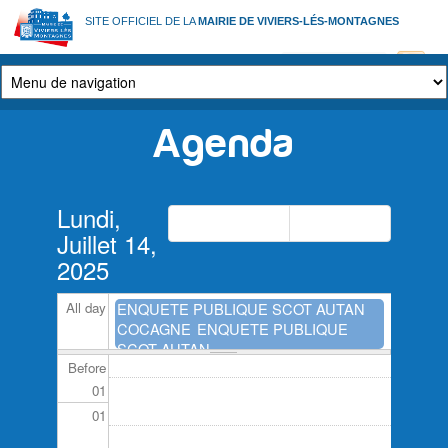
Aller
SITE OFFICIEL DE LA
MAIRIE DE VIVIERS-LÉS-MONTAGNES
au
contenu
principal
Agenda
Onglets
Lundi,
principaux
Précédent
Suivant
Juillet 14,
2025
All day
ENQUETE PUBLIQUE SCOT AUTAN
COCAGNE
ENQUETE PUBLIQUE
SCOT AUTAN...
Before
01
01