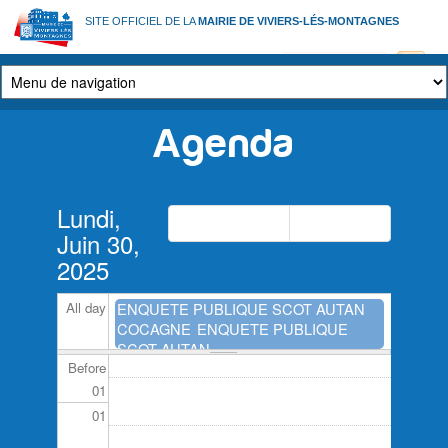
Aller
SITE OFFICIEL DE LA
MAIRIE DE VIVIERS-LÉS-MONTAGNES
au
contenu
principal
Agenda
Onglets
Lundi,
principaux
Précédent
Suivant
Juin 30,
2025
All day
ENQUETE PUBLIQUE SCOT AUTAN
COCAGNE
ENQUETE PUBLIQUE
SCOT AUTAN...
Before
01
01