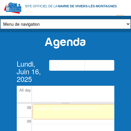
Aller
01
SITE OFFICIEL DE LA
MAIRIE DE VIVIERS-LÉS-MONTAGNES
au
01
contenu
principal
02
Agenda
03
04
Onglets
Lundi,
principaux
Précédent
Suivant
05
Juin 16,
2025
06
All day
07
08
AZILIS : NOUVEAU SPECTACLE...
09