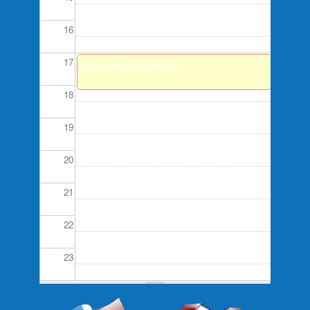
16
17
Coupure d'électricité...
18
19
20
21
22
23