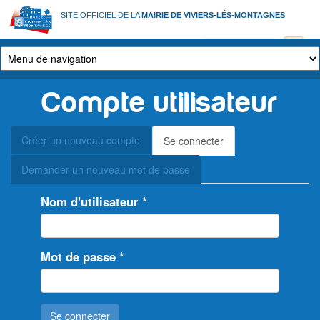
Aller
SITE OFFICIEL DE LA
MAIRIE DE VIVIERS-LÉS-MONTAGNES
au
contenu
principal
Compte utilisateur
Onglets
Créer un nouveau compte
Se connecter
(onglet
principaux
actif)
Demander un nouveau mot de passe
Nom d'utilisateur
*
Mot de passe
*
Se connecter