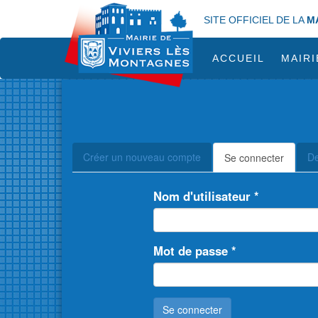
Aller
SITE OFFICIEL DE LA
M
au
contenu
principal
ACCUEIL
MAIRI
Onglets
Créer un nouveau compte
De
Se connecter
(onglet
principaux
actif)
Nom d'utilisateur
*
Mot de passe
*
Se connecter