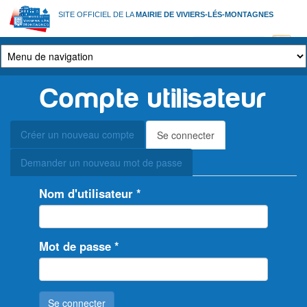
Aller
SITE OFFICIEL DE LA
MAIRIE DE VIVIERS-LÉS-MONTAGNES
au
contenu
principal
Compte utilisateur
Onglets
Créer un nouveau compte
Se connecter
(onglet
principaux
actif)
Demander un nouveau mot de passe
Nom d'utilisateur
*
Mot de passe
*
Se connecter